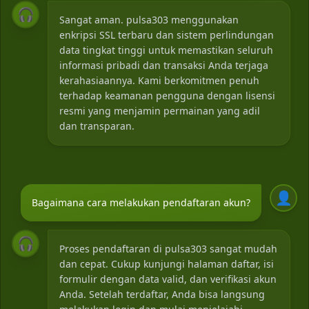
🎧
Sangat aman. pulsa303 menggunakan
enkripsi SSL terbaru dan sistem perlindungan
data tingkat tinggi untuk memastikan seluruh
informasi pribadi dan transaksi Anda terjaga
kerahasiaannya. Kami berkomitmen penuh
terhadap keamanan pengguna dengan lisensi
resmi yang menjamin permainan yang adil
dan transparan.
👤
Bagaimana cara melakukan pendaftaran akun?
🎧
Proses pendaftaran di pulsa303 sangat mudah
dan cepat. Cukup kunjungi halaman daftar, isi
formulir dengan data valid, dan verifikasi akun
Anda. Setelah terdaftar, Anda bisa langsung