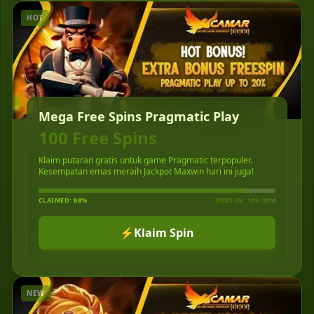
HOT
Mega Free Spins Pragmatic Play
100 Free Spins
Klaim putaran gratis untuk game Pragmatic terpopuler.
Kesempatan emas meraih Jackpot Maxwin hari ini juga!
CLAIMED: 88%
ENDS IN: 12H 30M
⚡
Klaim Spin
NEW