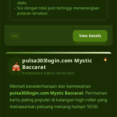
dadu.
Sisi dengan total poin tertinggi memenangkan
putaran tersebut.
View Details
HOT
pulsa303login.com Mystic
🔥
🎪
Baccarat
PERMAINAN KARTU EKSKLUSIF
Nikmati kesederhanaan dan kemewahan
pulsa303login.com Mystic Baccarat
. Permainan
kartu paling populer di kalangan high-roller yang
menawarkan peluang menang hampir 50:50.