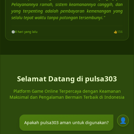
Pelayanannya ramah, sistem keamanannya canggih, dan
yang terpenting adalah pembayaran kemenangan yang
selalu tepat waktu tanpa potongan tersembunyi."
🕒
4 hari yang lalu
👍
156
Selamat Datang di pulsa303
Platform Game Online Terpercaya dengan Keamanan
Maksimal dan Pengalaman Bermain Terbaik di Indonesia
👤
Apakah pulsa303 aman untuk digunakan?