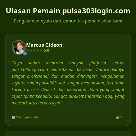
Ulasan Pemain pulsa303login.com
Pengalaman nyata dari komunitas pemain setia kami
Marcus Gideon
★★★★★
5.0
✓
"Saya sudah mencoba banyak platform, tetapi
pulsa303login.com benar-benar berbeda. Antarmukanya
sangat profesional dan mudah dinavigasi. Pengalaman
saya bermain pulsa303 slot sangat memuaskan, terutama
karena proses deposit dan penarikan dana yang sangat
cepat tanpa kendala. Sangat direkomendasikan bagi yang
mencari situs terpercaya!"
🕒
2 hari yang lalu
👍
215