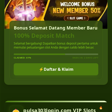
Bonus Selamat Datang Member Baru
100% Deposit Match
Selamat bergabung! Dapatkan bonus deposit pertama untuk
memulai petualangan slot Anda dengan saldo lebih besar.
CLAIMED: 61%
ENDS IN: 2 DAYS LEFT
⚡
Daftar & Klaim
🔥
pulsa303login.com VIP Slots