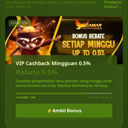
Penawaran
PELUANG KEMENANGAN ANDA DI SEMUA PERMAINAN
Eksklusif →
SLOT POPULER.
EXCLUSIVE
VIP Cashback Mingguan 0.5%
Rebate 0.5%
Dapatkan pengembalian dana otomatis setiap minggu untuk
semua taruhan slot Anda. Mainkan lebih banyak, menang
lebih besar!
CLAIMED: 72%
ENDS IN: 05:45:12
⚡
Ambil Bonus