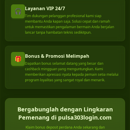
Ve** menang jackpot 3.500.000 IDR
Da** penarikan sukses 450.000 IDR
Layanan VIP 24/7
🎧
Mi** menang slot 1.700.000 IDR
Tim dukungan pelanggan profesional kami siap
Ga** penarikan sukses 1.000.000 IDR
membantu Anda kapan saja. Solusi cepat dan ramah
untuk memastikan pengalaman bermain Anda berjalan
Ro** menerima bonus 30.000 IDR
lancar tanpa hambatan teknis sedikitpun.
Ta** menang jackpot 8.000.000 IDR
Bi** penarikan sukses 1.900.000 IDR
Ef** menang slot 650.000 IDR
Bonus & Promosi Melimpah
No** penarikan sukses 2.300.000 IDR
🎁
Za** menerima bonus 200.000 IDR
Dapatkan bonus selamat datang yang besar dan
cashback mingguan yang menguntungkan. Kami
Li** menang jackpot 15.000.000 IDR
memberikan apresiasi nyata kepada pemain setia melalui
Ke** penarikan sukses 800.000 IDR
program loyalitas yang sangat royal dan menarik.
Yu** menang slot 1.200.000 IDR
Bergabunglah dengan Lingkaran
Pemenang di pulsa303login.com
Klaim bonus deposit perdana Anda sekarang dan