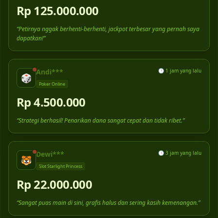
Rp 125.000.000
“Petirnya nggak berhenti-berhenti, jackpot terbesar yang pernah saya
dapatkan!”
Andi***
🕒 1 jam yang lalu
🎲
Poker Online
Rp 4.500.000
“Strategi berhasil! Penarikan dana sangat cepat dan tidak ribet.”
Dewi***
🕒 3 jam yang lalu
🐯
Slot Starlight Princess
Rp 22.000.000
“Sangat puas main di sini, grafis halus dan sering kasih kemenangan.”