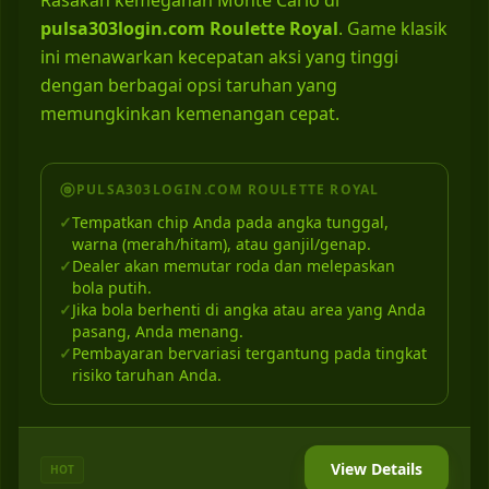
Rasakan kemegahan Monte Carlo di
pulsa303login.com Roulette Royal
. Game klasik
ini menawarkan kecepatan aksi yang tinggi
dengan berbagai opsi taruhan yang
memungkinkan kemenangan cepat.
PULSA303LOGIN.COM ROULETTE ROYAL
Tempatkan chip Anda pada angka tunggal,
warna (merah/hitam), atau ganjil/genap.
Dealer akan memutar roda dan melepaskan
bola putih.
Jika bola berhenti di angka atau area yang Anda
pasang, Anda menang.
Pembayaran bervariasi tergantung pada tingkat
risiko taruhan Anda.
View Details
HOT