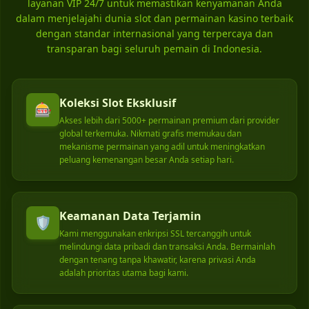
layanan VIP 24/7 untuk memastikan kenyamanan Anda
An** menang slot 2.000.000 IDR
dalam menjelajahi dunia slot dan permainan kasino terbaik
Ti** penarikan sukses 1.800.000 IDR
dengan standar internasional yang terpercaya dan
Ge** menerima bonus 150.000 IDR
transparan bagi seluruh pemain di Indonesia.
Is** menang jackpot 7.000.000 IDR
Me** penarikan sukses 500.000 IDR
Ya** menang slot 1.300.000 IDR
Koleksi Slot Eksklusif
🎰
Ru** penarikan sukses 2.100.000 IDR
Akses lebih dari 5000+ permainan premium dari provider
Zu** menerima bonus 40.000 IDR
global terkemuka. Nikmati grafis memukau dan
Ka** menang jackpot 6.000.000 IDR
mekanisme permainan yang adil untuk meningkatkan
peluang kemenangan besar Anda setiap hari.
Om** penarikan sukses 700.000 IDR
Fa** menang slot 950.000 IDR
Le** penarikan sukses 1.400.000 IDR
Na** menerima bonus 60.000 IDR
Keamanan Data Terjamin
🛡️
Jo** menang jackpot 12.000.000 IDR
Kami menggunakan enkripsi SSL tercanggih untuk
He** penarikan sukses 1.100.000 IDR
melindungi data pribadi dan transaksi Anda. Bermainlah
dengan tenang tanpa khawatir, karena privasi Anda
Ar** menang slot 500.000 IDR
adalah prioritas utama bagi kami.
Ki** penarikan sukses 2.800.000 IDR
Su** menerima bonus 100.000 IDR