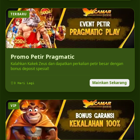
TERBARU
Promo Petir Pragmatic
Kalahkan Kakek Zeus dan dapatkan perkalian petir besar dengan
bonus deposit spesial!
Mainkan Sekarang
⏰
3 Hari Lagi
VIP