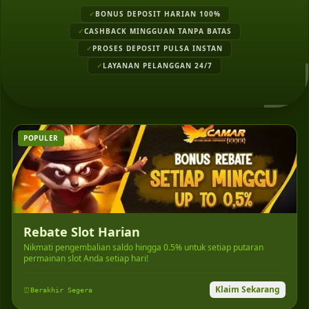
✓
BONUS DEPOSIT HARIAN 100%
✓
CASHBACK MINGGUAN TANPA BATAS
✓
PROSES DEPOSIT PULSA INSTAN
✓
LAYANAN PELANGGAN 24/7
POPULER
Rebate Slot Harian
Nikmati pengembalian saldo hingga 0.5% untuk setiap putaran
permainan slot Anda setiap hari!
Klaim Sekarang
⏰
Berakhir Segera