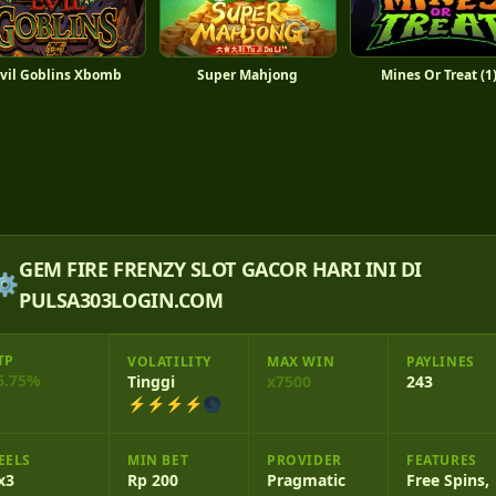
vil Goblins Xbomb
Super Mahjong
Mines Or Treat (1
GEM FIRE FRENZY SLOT GACOR HARI INI DI
⚙️
PULSA303LOGIN.COM
TP
VOLATILITY
MAX WIN
PAYLINES
6.75%
Tinggi
x7500
243
⚡⚡⚡⚡🌑
EELS
MIN BET
PROVIDER
FEATURES
x3
Rp 200
Pragmatic
Free Spins,