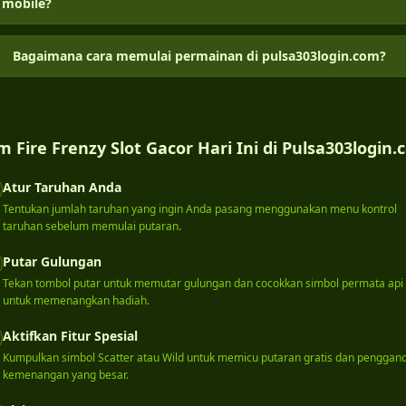
mobile?
Bagaimana cara memulai permainan di pulsa303login.com?
 Fire Frenzy Slot Gacor Hari Ini di Pulsa303login
Atur Taruhan Anda
Tentukan jumlah taruhan yang ingin Anda pasang menggunakan menu kontrol
taruhan sebelum memulai putaran.
Putar Gulungan
Tekan tombol putar untuk memutar gulungan dan cocokkan simbol permata api
untuk memenangkan hadiah.
Aktifkan Fitur Spesial
Kumpulkan simbol Scatter atau Wild untuk memicu putaran gratis dan penggan
kemenangan yang besar.