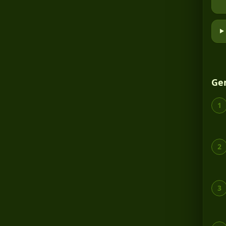
Gem
1
2
3