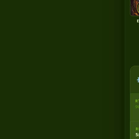
E
R
9
R
5