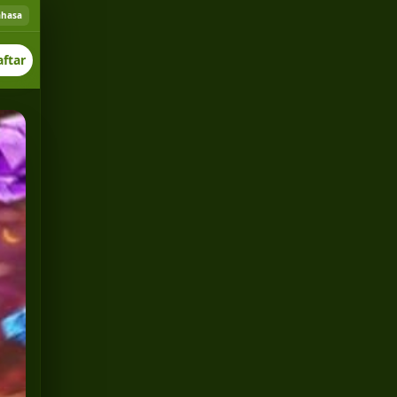
ahasa
aftar