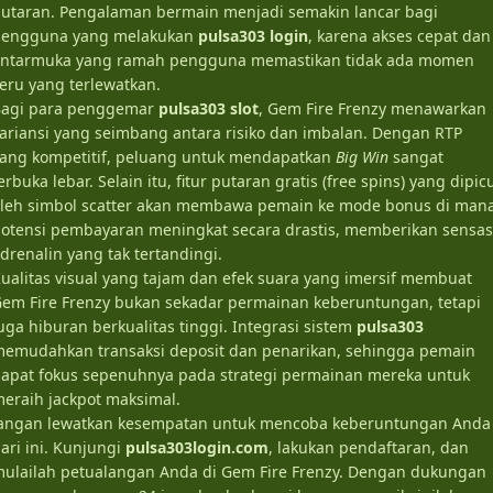
utaran. Pengalaman bermain menjadi semakin lancar bagi
pengguna yang melakukan
pulsa303 login
, karena akses cepat dan
ntarmuka yang ramah pengguna memastikan tidak ada momen
eru yang terlewatkan.
agi para penggemar
pulsa303 slot
, Gem Fire Frenzy menawarkan
ariansi yang seimbang antara risiko dan imbalan. Dengan RTP
ang kompetitif, peluang untuk mendapatkan
Big Win
sangat
erbuka lebar. Selain itu, fitur putaran gratis (free spins) yang dipic
leh simbol scatter akan membawa pemain ke mode bonus di man
otensi pembayaran meningkat secara drastis, memberikan sensas
drenalin yang tak tertandingi.
ualitas visual yang tajam dan efek suara yang imersif membuat
em Fire Frenzy bukan sekadar permainan keberuntungan, tetapi
uga hiburan berkualitas tinggi. Integrasi sistem
pulsa303
emudahkan transaksi deposit dan penarikan, sehingga pemain
apat fokus sepenuhnya pada strategi permainan mereka untuk
eraih jackpot maksimal.
angan lewatkan kesempatan untuk mencoba keberuntungan Anda
ari ini. Kunjungi
pulsa303login.com
, lakukan pendaftaran, dan
ulailah petualangan Anda di Gem Fire Frenzy. Dengan dukungan