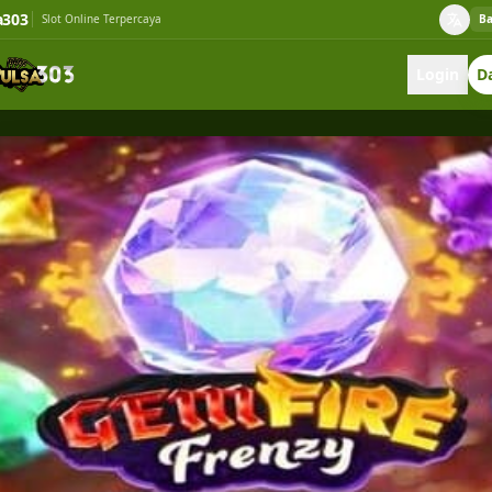
a303
Slot Online Terpercaya
B
Login
D