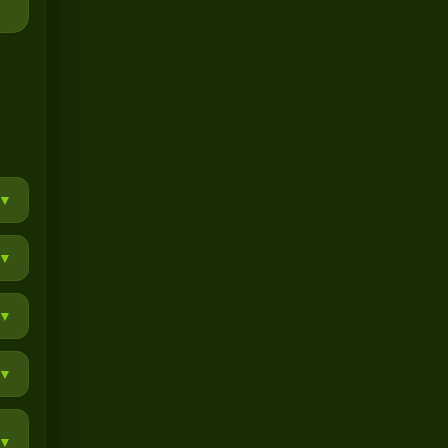
▼
▼
▼
▼
▼