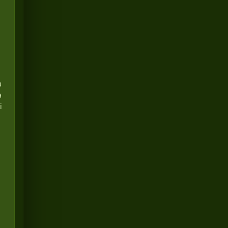
u
a
i