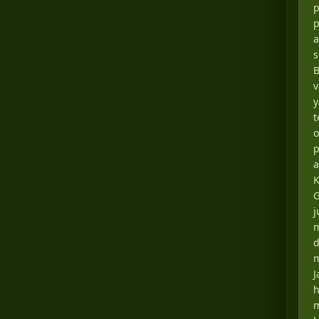
p
a
s
B
v
y
t
o
p
a
K
G
j
m
d
m
J
h
m