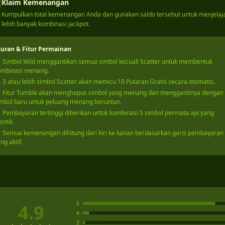
Klaim Kemenangan
Kumpulkan total kemenangan Anda dan gunakan saldo tersebut untuk menjelaj
lebih banyak kombinasi jackpot.
turan & Fitur Permainan
Simbol Wild menggantikan semua simbol kecuali Scatter untuk membentuk
ombinasi menang.
3 atau lebih simbol Scatter akan memicu 10 Putaran Gratis secara otomatis.
Fitur Tumble akan menghapus simbol yang menang dan menggantinya dengan
imbol baru untuk peluang menang beruntun.
Pembayaran tertinggi diberikan untuk kombinasi 5 simbol permata api yang
entik.
Semua kemenangan dihitung dari kiri ke kanan berdasarkan garis pembayaran
ng aktif.
5
4.9
4
3