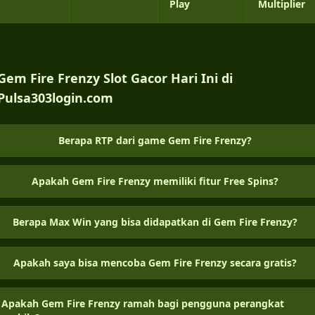
Play
Multiplier
Gem Fire Frenzy Slot Gacor Hari Ini di
Pulsa303login.com
Berapa RTP dari game Gem Fire Frenzy?
Apakah Gem Fire Frenzy memiliki fitur Free Spins?
Berapa Max Win yang bisa didapatkan di Gem Fire Frenzy?
Apakah saya bisa mencoba Gem Fire Frenzy secara gratis?
Apakah Gem Fire Frenzy ramah bagi pengguna perangkat