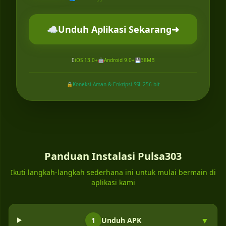
☁️
Unduh Aplikasi Sekarang
➜

iOS 13.0+
🤖
Android 9.0+
💾
38MB
🔒
Koneksi Aman & Enkripsi SSL 256-bit
Panduan Instalasi Pulsa303
Ikuti langkah-langkah sederhana ini untuk mulai bermain di
aplikasi kami
▼
1
Unduh APK