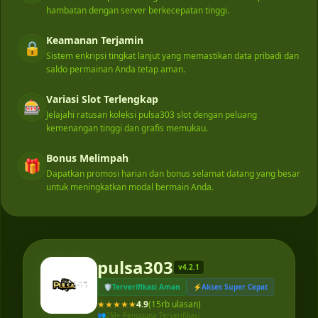
hambatan dengan server berkecepatan tinggi.
Keamanan Terjamin
🔒
Sistem enkripsi tingkat lanjut yang memastikan data pribadi dan
saldo permainan Anda tetap aman.
Variasi Slot Terlengkap
🎰
Jelajahi ratusan koleksi pulsa303 slot dengan peluang
kemenangan tinggi dan grafis memukau.
Bonus Melimpah
🎁
Dapatkan promosi harian dan bonus selamat datang yang besar
untuk meningkatkan modal bermain Anda.
pulsa303
v4.2.1
🛡️
Terverifikasi Aman
⚡
Akses Super Cepat
★★★★★
4.9
(15rb ulasan)
👥
2M+ Pengguna Terverifikasi