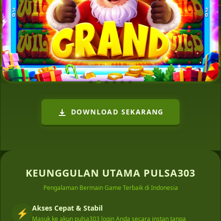
DOWNLOAD SEKARANG
KEUNGGULAN UTAMA PULSA303
Pengalaman Bermain Game Terbaik di Indonesia
Akses Cepat & Stabil
⚡
Masuk ke akun pulsa303 login Anda secara instan tanpa