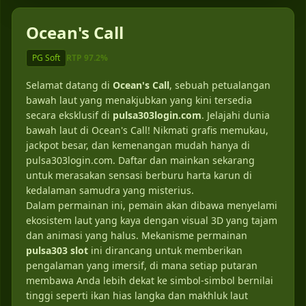
▶
Ocean's Call
PG Soft
RTP 97.2%
Selamat datang di
Ocean's Call
, sebuah petualangan
bawah laut yang menakjubkan yang kini tersedia
secara eksklusif di
pulsa303login.com
. Jelajahi dunia
bawah laut di Ocean's Call! Nikmati grafis memukau,
jackpot besar, dan kemenangan mudah hanya di
pulsa303login.com. Daftar dan mainkan sekarang
untuk merasakan sensasi berburu harta karun di
kedalaman samudra yang misterius.
Dalam permainan ini, pemain akan dibawa menyelami
ekosistem laut yang kaya dengan visual 3D yang tajam
dan animasi yang halus. Mekanisme permainan
pulsa303 slot
ini dirancang untuk memberikan
pengalaman yang imersif, di mana setiap putaran
membawa Anda lebih dekat ke simbol-simbol bernilai
tinggi seperti ikan hias langka dan makhluk laut