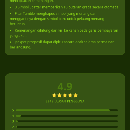
menciptakan kemenangan.
3 Simbol Scatter memberikan 10 putaran gratis secara otomatis.
Fitur Tumble menghapus simbol yang menang dan
menggantinya dengan simbol baru untuk peluang menang
beruntun.
Kemenangan dihitung dari kiri ke kanan pada garis pembayaran
yang aktif.
Jackpot progresif dapat dipicu secara acak selama permainan
berlangsung.
4.9
⭐⭐⭐⭐⭐
2842 ULASAN PENGGUNA
5
4
3
2