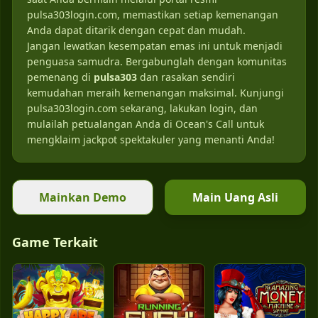
pulsa303login.com, memastikan setiap kemenangan
Anda dapat ditarik dengan cepat dan mudah.
Jangan lewatkan kesempatan emas ini untuk menjadi
penguasa samudra. Bergabunglah dengan komunitas
pemenang di
pulsa303
dan rasakan sendiri
kemudahan meraih kemenangan maksimal. Kunjungi
pulsa303login.com sekarang, lakukan login, dan
mulailah petualangan Anda di Ocean's Call untuk
mengklaim jackpot spektakuler yang menanti Anda!
Mainkan Demo
Main Uang Asli
Game Terkait