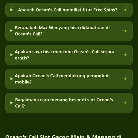
Apakah Ocean's Call memiliki fitur Free Spins?
▼
Berapakah Max Win yang bisa didapatkan di
▼
Ocean's Call?
Apakah saya bisa mencoba Ocean's Call secara
▼
gratis?
Apakah Ocean's Call mendukung perangkat
▼
mobile?
Bagaimana cara menang besar di slot Ocean's
▼
Call?
Ocean's Call Slot Gacor: Main & Menang di