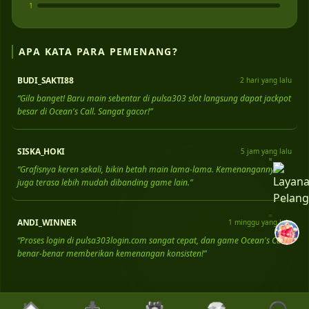
1
APA KATA PARA PEMENANG?
BUDI_SAKTI88
2 hari yang lalu
“Gila banget! Baru main sebentar di pulsa303 slot langsung dapat jackpot
besar di Ocean's Call. Sangat gacor!”
SISKA_HOKI
5 jam yang lalu
“Grafisnya keren sekali, bikin betah main lama-lama. Kemenangannya
juga terasa lebih mudah dibanding game lain.”
ANDI_WINNER
1 minggu yang lalu
“Proses login di pulsa303login.com sangat cepat, dan game Ocean's Call
benar-benar memberikan kemenangan konsisten!”