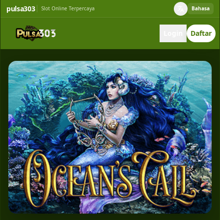
pulsa303
Slot Online Terpercaya
Bahasa
Login
Daftar