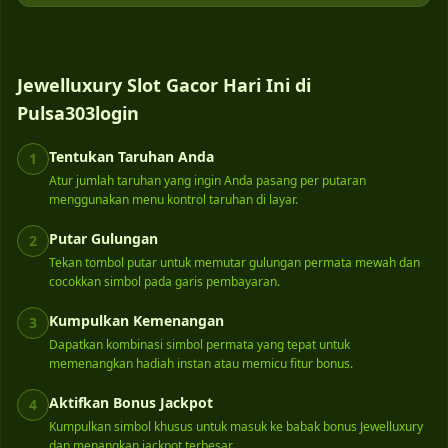
Jewelluxury Slot Gacor Hari Ini di
Pulsa303login
Tentukan Taruhan Anda
1
Atur jumlah taruhan yang ingin Anda pasang per putaran
menggunakan menu kontrol taruhan di layar.
Putar Gulungan
2
Tekan tombol putar untuk memutar gulungan permata mewah dan
cocokkan simbol pada garis pembayaran.
Kumpulkan Kemenangan
3
Dapatkan kombinasi simbol permata yang tepat untuk
memenangkan hadiah instan atau memicu fitur bonus.
Aktifkan Bonus Jackpot
4
Kumpulkan simbol khusus untuk masuk ke babak bonus Jewelluxury
dan menangkan jackpot terbesar.