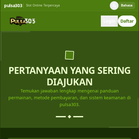
pulsa303
Slot Online Terpercaya
Bahasa
Login
Daftar
PERTANYAAN YANG SERING
DIAJUKAN
Temukan jawaban lengkap mengenai panduan
permainan, metode pembayaran, dan sistem keamanan di
pulsa303.