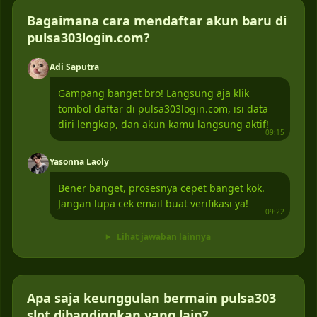
Bagaimana cara mendaftar akun baru di
pulsa303login.com?
Adi Saputra
Gampang banget bro! Langsung aja klik
tombol daftar di pulsa303login.com, isi data
diri lengkap, dan akun kamu langsung aktif!
09:15
Yasonna Laoly
Bener banget, prosesnya cepet banget kok.
Jangan lupa cek email buat verifikasi ya!
09:22
Lihat jawaban lainnya
Apa saja keunggulan bermain pulsa303
slot dibandingkan yang lain?