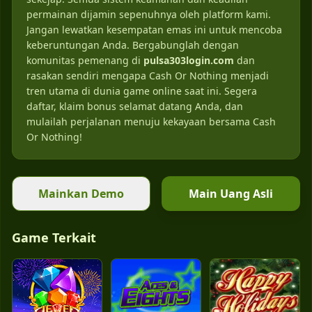
permainan dijamin sepenuhnya oleh platform kami.
Jangan lewatkan kesempatan emas ini untuk mencoba
keberuntungan Anda. Bergabunglah dengan
komunitas pemenang di
pulsa303login.com
dan
rasakan sendiri mengapa Cash Or Nothing menjadi
tren utama di dunia game online saat ini. Segera
daftar, klaim bonus selamat datang Anda, dan
mulailah perjalanan menuju kekayaan bersama Cash
Or Nothing!
Mainkan Demo
Main Uang Asli
Game Terkait