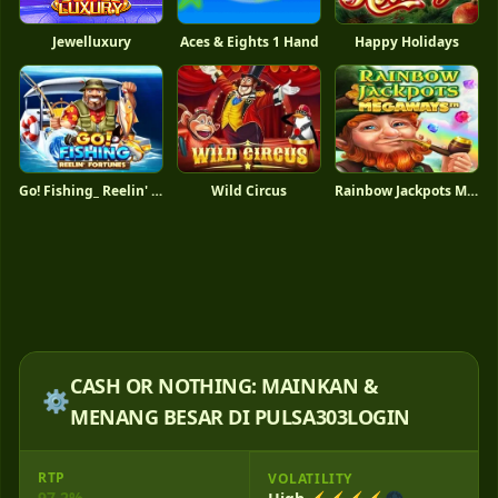
Aces & Eights 1 Hand
Happy Holidays
Jewelluxury
Go! Fishing_ Reelin' Fortunes
Wild Circus
Rainbow Jackpots Megaways
CASH OR NOTHING: MAINKAN &
⚙️
MENANG BESAR DI PULSA303LOGIN
RTP
VOLATILITY
97.2%