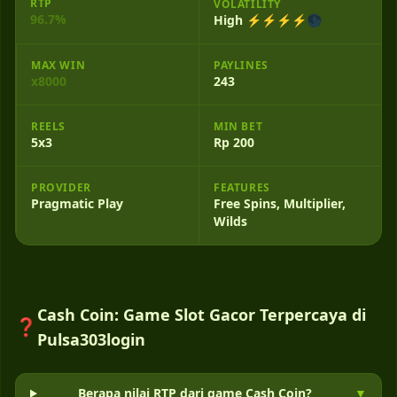
RTP
VOLATILITY
96.7%
High ⚡⚡⚡⚡🌑
MAX WIN
PAYLINES
x8000
243
REELS
MIN BET
5x3
Rp 200
PROVIDER
FEATURES
Pragmatic Play
Free Spins, Multiplier,
Wilds
Cash Coin: Game Slot Gacor Terpercaya di
❓
Pulsa303login
Berapa nilai RTP dari game Cash Coin?
▼