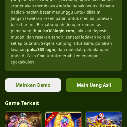
scatter akan membawa Anda ke babak bonus di mana
hadiah-hadiah besar menunggu untuk diklaim.
Jangan lewatkan kesempatan untuk menjadi jutawan
baru hari ini. Bergabunglah dengan komunitas
pemenang di
pulsa303login.com
, lakukan deposit
mudah, dan rasakan sendiri sensasi ledakan koin di
setiap putaran. Segera kunjungi situs kami, gunakan
layanan
pulsa303 login
, dan mulailah petualangan
Anda di Cash Coin untuk meraih kemenangan
spektakuler!
Mainkan Demo
Main Uang Asli
Game Terkait