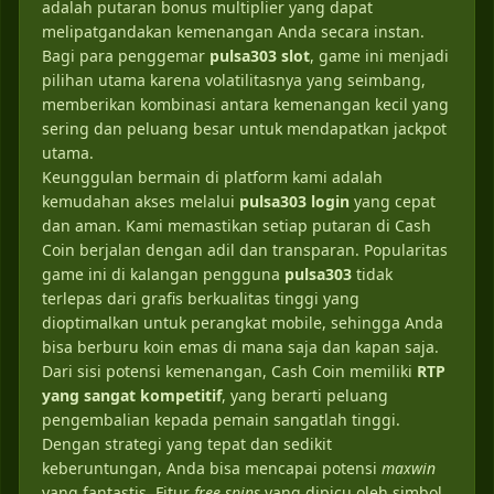
adalah putaran bonus multiplier yang dapat
melipatgandakan kemenangan Anda secara instan.
Bagi para penggemar
pulsa303 slot
, game ini menjadi
pilihan utama karena volatilitasnya yang seimbang,
memberikan kombinasi antara kemenangan kecil yang
sering dan peluang besar untuk mendapatkan jackpot
utama.
Keunggulan bermain di platform kami adalah
kemudahan akses melalui
pulsa303 login
yang cepat
dan aman. Kami memastikan setiap putaran di Cash
Coin berjalan dengan adil dan transparan. Popularitas
game ini di kalangan pengguna
pulsa303
tidak
terlepas dari grafis berkualitas tinggi yang
dioptimalkan untuk perangkat mobile, sehingga Anda
bisa berburu koin emas di mana saja dan kapan saja.
Dari sisi potensi kemenangan, Cash Coin memiliki
RTP
yang sangat kompetitif
, yang berarti peluang
pengembalian kepada pemain sangatlah tinggi.
Dengan strategi yang tepat dan sedikit
keberuntungan, Anda bisa mencapai potensi
maxwin
yang fantastis. Fitur
free spins
yang dipicu oleh simbol