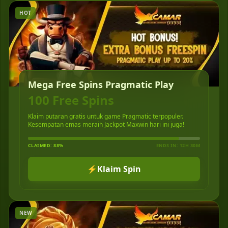
HOT
Mega Free Spins Pragmatic Play
100 Free Spins
Klaim putaran gratis untuk game Pragmatic terpopuler.
Kesempatan emas meraih Jackpot Maxwin hari ini juga!
CLAIMED: 88%
ENDS IN: 12H 30M
⚡
Klaim Spin
NEW