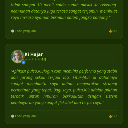
tidak sampai 10 menit saldo sudah masuk ke rekening.
Keamanan datanya juga terasa sangat terjamin, membuat
saya merasa nyaman bermain dalam jangka panjang."
🕒
1 hari yang lalu
👍
342
Ki Hajar
★★★★★
4.8
✓
"Aplikasi pulsa303login.com memiliki performa yang stabil
dan jarang sekali terjadi lag. Fitur-fitur di dalamnya
sangat membantu saya dalam menentukan strategi
permainan yang tepat. Bagi saya, pulsa303 adalah pilihan
terbaik untuk hiburan berkualitas dengan sistem
pembayaran yang sangat fleksibel dan terpercaya."
🕒
3 hari yang lalu
👍
127