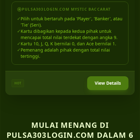
PULSA303LOGIN.COM MYSTIC BACCARAT
Pilih untuk bertaruh pada 'Player', 'Banker', atau
'Tie' (Seri).
Kartu dibagikan kepada kedua pihak untuk
mencapai total nilai terdekat dengan angka 9.
Kartu 10, J, Q, K bernilai 0, dan Ace bernilai 1.
Pemenang adalah pihak dengan total nilai
tertinggi.
View Details
HOT
MULAI MENANG DI
PULSA303LOGIN.COM DALAM 6