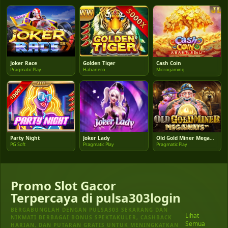
Joker Race
Golden Tiger
Cash Coin
Pragmatic Play
Habanero
Microgaming
Joker Lady
Old Gold Miner Megaways
Party Night
Pragmatic Play
Pragmatic Play
PG Soft
Promo Slot Gacor
Terpercaya di pulsa303login
BERGABUNGLAH DENGAN PULSA303 SEKARANG DAN
Lihat
NIKMATI BERBAGAI BONUS SPEKTAKULER, CASHBACK
Semua
HARIAN, DAN PUTARAN GRATIS UNTUK MENINGKATKAN