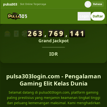
An** penarikan sukses 1.500.000 IDR
pulsa303
Slot Online Terpercaya
Bahasa
Bu** menang jackpot 2.200.000 IDR
Ri** menerima bonus 50.000 IDR
Login
Daftar
De** penarikan sukses 750.000 IDR
Sari** menang slot 3.000.000 IDR
LOGIN PULSA303
Ag** penarikan sukses 1.200.000 IDR
2
6
3
,
7
8
4
3
7
8
,
8
1
2
6
8
🎰 🃏 🎲 💰 🏆
MENANG JACKPOT
💸
An** penarikan sukses 1.500.000 IDR
Pu** menerima bonus 100.000 IDR
Grand Jackpot
Ek** menang jackpot 5.000.000 IDR
Fa** penarikan sukses 400.000 IDR
IDR
Nu** menang slot 800.000 IDR
Ha** penarikan sukses 2.500.000 IDR
Wi** menerima bonus 25.000 IDR
Yo** menang jackpot 10.000.000 IDR
pulsa303login.com - Pengalaman
Ma** penarikan sukses 600.000 IDR
Gaming Elit Kelas Dunia
Ra** menang slot 1.100.000 IDR
Ku** penarikan sukses 900.000 IDR
Selamat datang di pulsa303login.com, platform gaming
Si** menerima bonus 75.000 IDR
paling prestisius yang menjamin keamanan tingkat tinggi
Ba** menang jackpot 4.500.000 IDR
dan peluang kemenangan maksimal. Kami menghadirkan
Lu** penarikan sukses 300.000 IDR