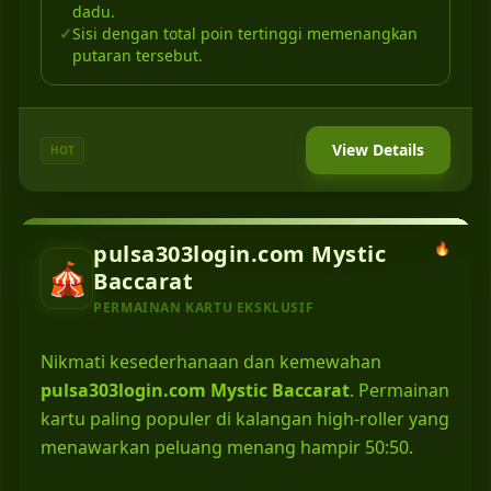
dadu.
Sisi dengan total poin tertinggi memenangkan
putaran tersebut.
View Details
HOT
pulsa303login.com Mystic
🔥
🎪
Baccarat
PERMAINAN KARTU EKSKLUSIF
Nikmati kesederhanaan dan kemewahan
pulsa303login.com Mystic Baccarat
. Permainan
kartu paling populer di kalangan high-roller yang
menawarkan peluang menang hampir 50:50.