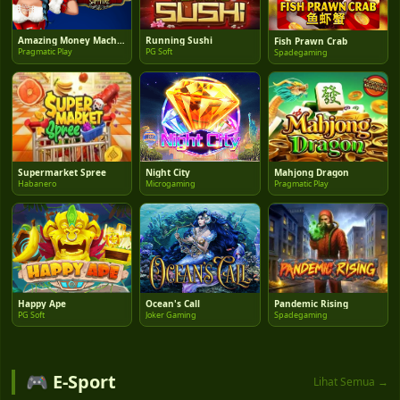
Amazing Money Machine
Running Sushi
Fish Prawn Crab
Pragmatic Play
PG Soft
Spadegaming
Supermarket Spree
Mahjong Dragon
Night City
Habanero
Pragmatic Play
Microgaming
Happy Ape
Ocean's Call
Pandemic Rising
PG Soft
Joker Gaming
Spadegaming
🎮 E-Sport
Lihat Semua →