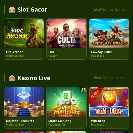
🎰 Slot Gacor
Lihat Semua Game →
Fire Archer
Cult
Cowboy Coins
Pragmatic Play
PG Soft
Habanero
🎰 Kasino Live
Lihat Semua Game →
Majestic Treasures
Super Mahjong
Win Drop
Pragmatic Play
Pragmatic Play
Habanero