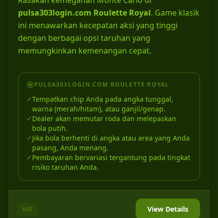
Rasakan kemegahan Monte Carlo di
pulsa303login.com Roulette Royal
. Game klasik
ini menawarkan kecepatan aksi yang tinggi
dengan berbagai opsi taruhan yang
memungkinkan kemenangan cepat.
PULSA303LOGIN.COM ROULETTE ROYAL
Tempatkan chip Anda pada angka tunggal,
warna (merah/hitam), atau ganjil/genap.
Dealer akan memutar roda dan melepaskan
bola putih.
Jika bola berhenti di angka atau area yang Anda
pasang, Anda menang.
Pembayaran bervariasi tergantung pada tingkat
risiko taruhan Anda.
View Details
HOT