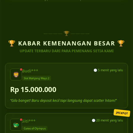
———— 🏆 ————
🏆 KABAR KEMENANGAN BESAR 🏆
UPDATE TERBARU DARI PARA PEMENANG SETIA KAMI
Budi***
🕒 5 menit yang lalu
🦁
Slot Mahjong Ways 2
Rp 15.000.000
“Gila banget! Baru deposit kecil tapi langsung dapat scatter hitam!”
JACKPOT
Siti***
🕒 20 menit yang lalu
🐲
Gates of Olympus