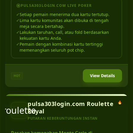
PULSA303LOGIN.COM LIVE POKER
Setiap pemain menerima dua kartu tertutup.
Lima kartu komunitas akan dibuka di tengah
meja secara bertahap.
Lakukan taruhan, call, atau fold berdasarkan
kekuatan kartu Anda.
Pemain dengan kombinasi kartu tertinggi
memenangkan seluruh pot chip.
View Details
HOT
pulsa303login.com Roulette
🔥
roulette
Royal
PUTARAN KEBERUNTUNGAN INSTAN