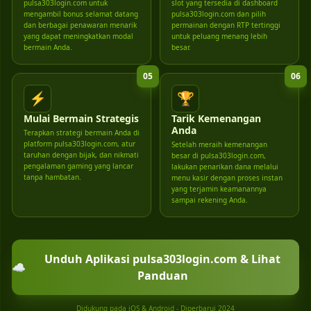
pulsa303login.com untuk
slot yang tersedia di dashboard
mengambil bonus selamat datang
pulsa303login.com dan pilih
dan berbagai penawaran menarik
permainan dengan RTP tertinggi
yang dapat meningkatkan modal
untuk peluang menang lebih
bermain Anda.
besar.
05
06
⚡
🏆
Mulai Bermain Strategis
Tarik Kemenangan
Anda
Terapkan strategi bermain Anda di
platform pulsa303login.com, atur
Setelah meraih kemenangan
taruhan dengan bijak, dan nikmati
besar di pulsa303login.com,
pengalaman gaming yang lancar
lakukan penarikan dana melalui
tanpa hambatan.
menu kasir dengan proses instan
yang terjamin keamanannya
sampai rekening Anda.
Unduh Aplikasi pulsa303login.com & Lihat
☁️
Panduan
Didukung pada iOS & Android - Diperbarui 2024