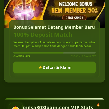
Bonus Selamat Datang Member Baru
100% Deposit Match
Selamat bergabung! Dapatkan bonus deposit pertama untuk
memulai petualangan slot Anda dengan saldo lebih besar.
CLAIMED: 61%
ENDS IN: 2 DAYS LEFT
⚡
Daftar & Klaim
🔥
pulsa303login.com VIP Slots