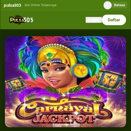
pulsa303
Slot Online Terpercaya
Bahasa
Login
Daftar