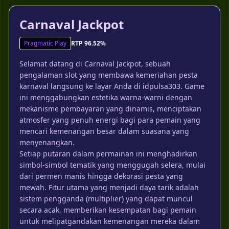
▶
Carnaval Jackpot
Pragmatic Play
RTP 96.52%
Selamat datang di Carnaval Jackpot, sebuah
pengalaman slot yang membawa kemeriahan pesta
karnaval langsung ke layar Anda di idpulsa303. Game
ini menggabungkan estetika warna-warni dengan
mekanisme pembayaran yang dinamis, menciptakan
atmosfer yang penuh energi bagi para pemain yang
mencari kemenangan besar dalam suasana yang
menyenangkan.
Setiap putaran dalam permainan ini menghadirkan
simbol-simbol tematik yang menggugah selera, mulai
dari permen manis hingga dekorasi pesta yang
mewah. Fitur utama yang menjadi daya tarik adalah
sistem pengganda (multiplier) yang dapat muncul
secara acak, memberikan kesempatan bagi pemain
untuk melipatgandakan kemenangan mereka dalam