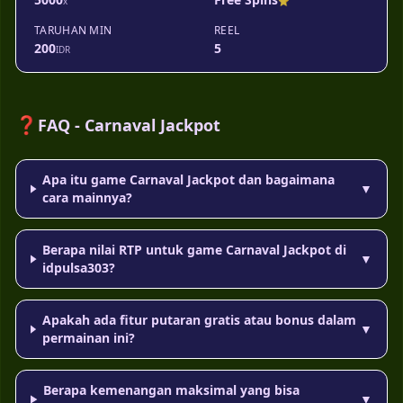
x
⭐
TARUHAN MIN
REEL
200
5
IDR
❓
FAQ - Carnaval Jackpot
Apa itu game Carnaval Jackpot dan bagaimana
▼
cara mainnya?
Berapa nilai RTP untuk game Carnaval Jackpot di
▼
idpulsa303?
Apakah ada fitur putaran gratis atau bonus dalam
▼
permainan ini?
Berapa kemenangan maksimal yang bisa
▼