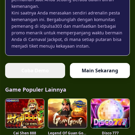
kemenangan.
Kini saatnya Anda merasakan sendiri adrenalin pesta
kemenangan ini. Bergabunglah dengan komunitas
pemenang di idpulsa303 dan manfaatkan berbagai
promo menarik untuk memperpanjang waktu bermain
Anda di Carnaval Jackpot, di mana setiap putaran bisa
menjadi tiket menuju kekayaan instan.
Coba Demo
Main Sekarang
Game Populer Lainnya
Cai Shen 888
Legend Of Guan Gong
Disco 777