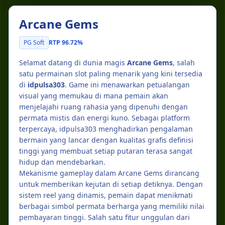
▶
Arcane Gems
PG Soft
RTP 96.72%
Selamat datang di dunia magis
Arcane Gems
, salah
satu permainan slot paling menarik yang kini tersedia
di
idpulsa303
. Game ini menawarkan petualangan
visual yang memukau di mana pemain akan
menjelajahi ruang rahasia yang dipenuhi dengan
permata mistis dan energi kuno. Sebagai platform
terpercaya, idpulsa303 menghadirkan pengalaman
bermain yang lancar dengan kualitas grafis definisi
tinggi yang membuat setiap putaran terasa sangat
hidup dan mendebarkan.
Mekanisme gameplay dalam Arcane Gems dirancang
untuk memberikan kejutan di setiap detiknya. Dengan
sistem reel yang dinamis, pemain dapat menikmati
berbagai simbol permata berharga yang memiliki nilai
pembayaran tinggi. Salah satu fitur unggulan dari