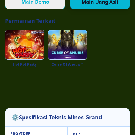
Main Demo
Main Uang Asli
Permainan Terkait
Hot Pot Party
Curse Of Anubis™
⚙️
Spesifikasi Teknis Mines Grand
PROVIDER
RTP