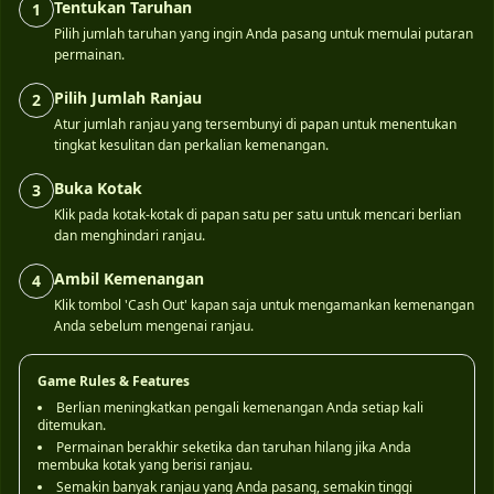
Tentukan Taruhan
1
Pilih jumlah taruhan yang ingin Anda pasang untuk memulai putaran
permainan.
Pilih Jumlah Ranjau
2
Atur jumlah ranjau yang tersembunyi di papan untuk menentukan
tingkat kesulitan dan perkalian kemenangan.
Buka Kotak
3
Klik pada kotak-kotak di papan satu per satu untuk mencari berlian
dan menghindari ranjau.
Ambil Kemenangan
4
Klik tombol 'Cash Out' kapan saja untuk mengamankan kemenangan
Anda sebelum mengenai ranjau.
Game Rules & Features
Berlian meningkatkan pengali kemenangan Anda setiap kali
ditemukan.
Permainan berakhir seketika dan taruhan hilang jika Anda
membuka kotak yang berisi ranjau.
Semakin banyak ranjau yang Anda pasang, semakin tinggi