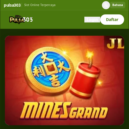
pulsa303
Slot Online Terpercaya
Bahasa
Login
Daftar