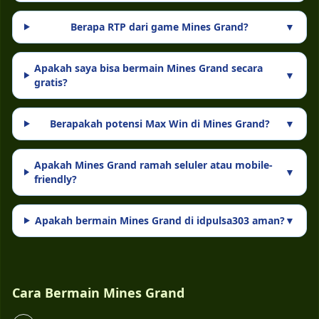
Berapa RTP dari game Mines Grand?
▼
Apakah saya bisa bermain Mines Grand secara
▼
gratis?
Berapakah potensi Max Win di Mines Grand?
▼
Apakah Mines Grand ramah seluler atau mobile-
▼
friendly?
Apakah bermain Mines Grand di idpulsa303 aman?
▼
Cara Bermain Mines Grand